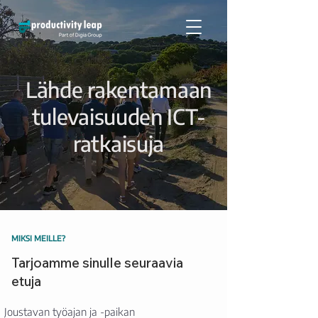
Lähde rakentamaan
tulevaisuuden ICT-
ratkaisuja
MIKSI MEILLE?
Tarjoamme sinulle seuraavia
etuja
Joustavan työajan ja -paikan