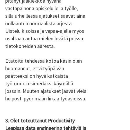
pitänyt jääkiekkoa hyvänä 
vastapainona opiskelulle ja työlle, 
sillä urheillessa ajatukset saavat aina 
nollaantua normaalista arjesta. 
Uistelu kisoissa ja vapaa-ajalla myös 
osaltaan antaa mielen levätä poissa 
tietokoneiden äärestä.
Etätöitä tehdessä kotoa käsin olen 
huomannut, että työpäivän 
päätteeksi on hyvä katkaista 
työmoodi esimerkiksi käymällä 
jossain. Muuten ajatukset jäävät vielä 
helposti pyörimään liikaa työasioissa.
3. Olet toteuttanut Productivity 
Leapissa data engineering tehtäviä ja 