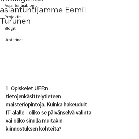
Asiantuntijablogit
asiantuntijamme Eemil
Projektit
Turunen
Blogit
Uratarinat
1. Opiskelet UEF:n 
tietojenkäsittelytieteen 
maisteriopintoja. Kuinka hakeuduit 
IT-alalle - oliko se päivänselvä valinta 
vai oliko sinulla muitakin 
kiinnostuksen kohteita?