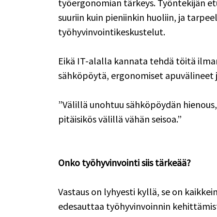
työergonomian tärkeys. Työntekijän etu
suuriin kuin pieniinkin huoliin, ja tarpe
työhyvinvointikeskustelut. 
Eikä IT-alalla kannata tehdä töitä ilm
sähköpöytä, ergonomiset apuvälineet j
”Välillä unohtuu sähköpöydän hienous,
pitäisikös välillä vähän seisoa.” 
Onko työhyvinvointi siis tärkeää? 
Vastaus on lyhyesti kyllä, se on kaikkei
edesauttaa työhyvinvoinnin kehittämist