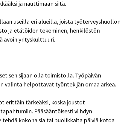
ääksi ja nauttimaan siitä. 
aan useilla eri alueilla, joista työterveyshuollon 
ousto ja etätöiden tekeminen, henkilöstön 
avoin yrityskulttuuri. 
et sen sijaan olla toimistolla. Työpäivän 
n valinta helpottavat työntekijän omaa arkea. 
t erittäin tärkeäksi, koska joustot 
 tapahtumiin. Pääsääntöisesti viihdyn 
e tehdä kokonaisia tai puolikkaita päiviä kotoa 