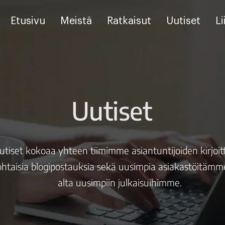
Etusivu
Meistä
Ratkaisut
Uutiset
Li
Uutiset
utiset kokoaa yhteen tiimimme asiantuntijoiden kirjoi
htaisia blogipostauksia sekä uusimpia asiakastöitämm
alta uusimpiin julkaisuihimme.