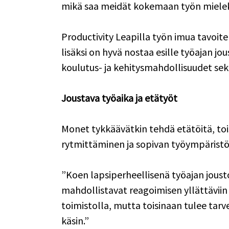
mikä saa meidät kokemaan työn mielekk
Productivity Leapilla työn imua tavoitell
lisäksi on hyvä nostaa esille työajan j
koulutus- ja kehitysmahdollisuudet sekä 
Joustava työaika ja etätyöt
Monet tykkäävätkin tehdä etätöitä, tois
rytmittäminen ja sopivan työympäristö
”Koen lapsiperheellisenä työajan jousto
mahdollistavat reagoimisen yllättäviin
toimistolla, mutta toisinaan tulee tarv
käsin.” 