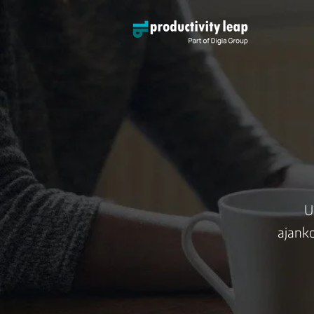
U
ajanko