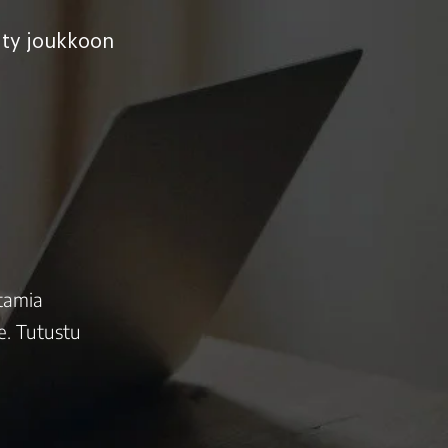
ity joukkoon
ttamia
e. Tutustu