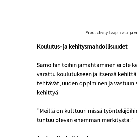
Productivity Leapin etä- ja vi
Koulutus- ja kehitysmahdollisuudet
Samoihin töihin jämähtäminen ei ole ke
varattu koulutukseen ja itsensä kehitt
tehtävät, uuden oppiminen ja vastuun 
kehittyä!  
”Meillä on kulttuuri missä työntekijöihi
tuntuu olevan enemmän merkitystä.” 