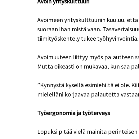
Avoin yrityskulttuuri
Avoimeen yrityskulttuuriin kuuluu, että
suoraan ihan mistä vaan. Tasavertaisuus n
tiimityöskentely tukee työhyvinvointia. 
Avoimuuteen liittyy myös palautteen saa
Mutta oikeasti on mukavaa, kun saa pal
”Kynnystä kysellä esimiehiltä ei ole. Kii
mielelläni korjaavaa palautetta vastaan
Työergonomia ja työterveys
Lopuksi pitää vielä mainita perinteisen