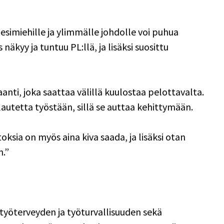
 esimiehille ja ylimmälle johdolle voi puhua 
äkyy ja tuntuu PL:llä, ja lisäksi suosittu 
 
nti, joka saattaa välillä kuulostaa pelottavalta. 
autetta työstään, sillä se auttaa kehittymään. 
toksia on myös aina kiva saada, ja lisäksi otan 
.” 
 työterveyden ja työturvallisuuden sekä 