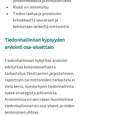
johdonmukaisia ja ennustettavia
Riskit on minimoitu
Tiedon laatua ja prosessien 
tehokkuutta seurataan ja 
kehitetään selkeillä mittareilla
Tiedonhallinnan kypsyyden 
arviointi osa-alueittain
Tiedonhallinnan nykytilan arviointi 
edellyttää kokonaisvaltaista 
tarkastelua. Yksittäisten järjestelmien, 
raporttien tai mittareiden tarkastelu ei 
vielä kerro, kuinka hyvin tiedonhallinta 
tukee strategista johtamista. 
Arvioinnissa on sen sijaan huomioitava 
tiedonhallinnan eri osa-alueet ja niiden 
keskinäinen yhteys.