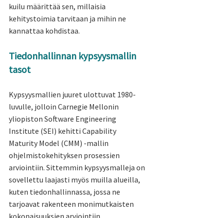
kuilu määrittää sen, millaisia 
kehitystoimia tarvitaan ja mihin ne 
kannattaa kohdistaa.
Tiedonhallinnan kypsyysmallin 
tasot
Kypsyysmallien juuret ulottuvat 1980-
luvulle, jolloin Carnegie Mellonin 
yliopiston Software Engineering 
Institute (SEI) kehitti Capability 
Maturity Model (CMM) -mallin 
ohjelmistokehityksen prosessien 
arviointiin. Sittemmin kypsyysmalleja on 
sovellettu laajasti myös muilla alueilla, 
kuten tiedonhallinnassa, jossa ne 
tarjoavat rakenteen monimutkaisten 
kokonaisuuksien arviointiin.