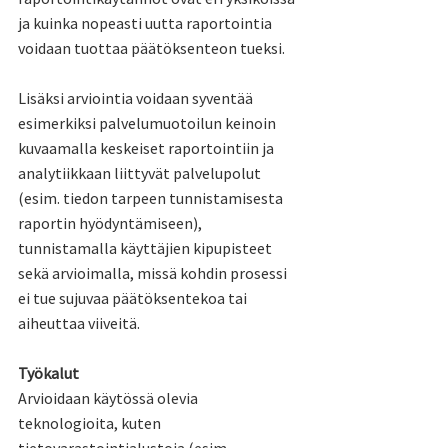
ja kuinka nopeasti uutta raportointia 
voidaan tuottaa päätöksenteon tueksi. 
Lisäksi arviointia voidaan syventää 
esimerkiksi palvelumuotoilun keinoin 
kuvaamalla keskeiset raportointiin ja 
analytiikkaan liittyvät palvelupolut 
(esim. tiedon tarpeen tunnistamisesta 
raportin hyödyntämiseen), 
tunnistamalla käyttäjien kipupisteet 
sekä arvioimalla, missä kohdin prosessi 
ei tue sujuvaa päätöksentekoa tai 
aiheuttaa viiveitä.
Työkalut
Arvioidaan käytössä olevia 
teknologioita, kuten 