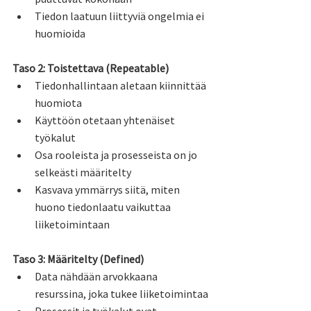
Tiedon laatuun liittyviä ongelmia ei 
huomioida
Taso 2: Toistettava (Repeatable)
Tiedonhallintaan aletaan kiinnittää 
huomiota
Käyttöön otetaan yhtenäiset 
työkalut
Osa rooleista ja prosesseista on jo 
selkeästi määritelty
Kasvava ymmärrys siitä, miten 
huono tiedonlaatu vaikuttaa 
liiketoimintaan
Taso 3: Määritelty (Defined)
Data nähdään arvokkaana 
resurssina, joka tukee liiketoimintaa