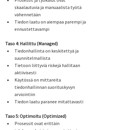
Prosessit ja työkalut ovat 
skaalautuvia ja manuaalista työtä 
vähennetään
Tiedon laatu on aiempaa parempi ja 
ennustettavampi
Taso 4: Hallittu (Managed)
Tiedonhallinta on keskitettyä ja 
suunnitelmallista
Tietoon liittyviä riskejä hallitaan 
aktiivisesti
Käytössä on mittareita 
tiedonhallinnan suorituskyvyn 
arviointiin
Tiedon laatu paranee mitattavasti
Taso 5: Optimoitu (Optimized)
Prosessit ovat erittäin 