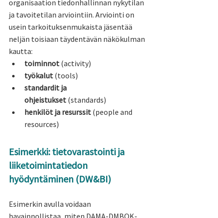
organisaation tiedonhallinnan nykytilan 
ja tavoitetilan arviointiin. Arviointi on 
usein tarkoituksenmukaista jäsentää 
neljän toisiaan täydentävän näkökulman 
kautta:
toiminnot
 (activity)
työkalut
 (tools)
standardit ja 
ohjeistukset
 (standards)
henkilöt ja resurssit
 (people and 
resources)
Esimerkki: tietovarastointi ja 
liiketoimintatiedon 
hyödyntäminen (DW&BI)
Esimerkin avulla voidaan 
havainnollistaa, miten DAMA-DMBOK-