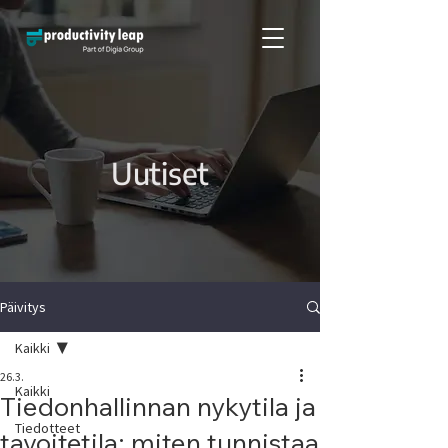
Uutiset
Päivitys
Kaikki
26.3.
Kaikki
Tiedonhallinnan nykytila ja
Tiedotteet
tavoitetila: miten tunnistaa