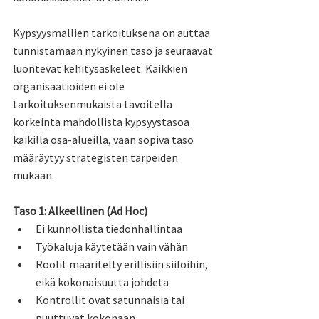
Kypsyysmallien tarkoituksena on auttaa 
tunnistamaan nykyinen taso ja seuraavat 
luontevat kehitysaskeleet. Kaikkien 
organisaatioiden ei ole 
tarkoituksenmukaista tavoitella 
korkeinta mahdollista kypsyystasoa 
kaikilla osa-alueilla, vaan sopiva taso 
määräytyy strategisten tarpeiden 
mukaan.
Taso 1: Alkeellinen (Ad Hoc)
Ei kunnollista tiedonhallintaa
Työkaluja käytetään vain vähän
Roolit määritelty erillisiin siiloihin, 
eikä kokonaisuutta johdeta
Kontrollit ovat satunnaisia tai 
puuttuvat kokonaan