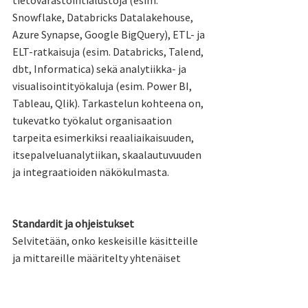
tietovarastointialustoja (esim. 
Snowflake, Databricks Datalakehouse, 
Azure Synapse, Google BigQuery), ETL- ja 
ELT-ratkaisuja (esim. Databricks, Talend, 
dbt, Informatica) sekä analytiikka- ja 
visualisointityökaluja (esim. Power BI, 
Tableau, Qlik). Tarkastelun kohteena on, 
tukevatko työkalut organisaation 
tarpeita esimerkiksi reaaliaikaisuuden, 
itsepalveluanalytiikan, skaalautuvuuden 
ja integraatioiden näkökulmasta.
Standardit ja ohjeistukset
Selvitetään, onko keskeisille käsitteille 
ja mittareille määritelty yhtenäiset 
määritelmät (esim. ”asiakas”, ”tilaus”, 
”keskimääräinen toimitusaika”) ja onko 