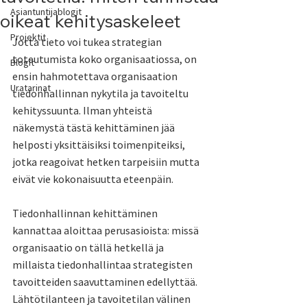
Asiantuntijablogit
oikeat kehitysaskeleet
Projektit
Jotta tieto voi tukea strategian 
toteutumista koko organisaatiossa, on 
Blogit
ensin hahmotettava organisaation 
Uratarinat
tiedonhallinnan nykytila ja tavoiteltu 
kehityssuunta. Ilman yhteistä 
näkemystä tästä kehittäminen jää 
helposti yksittäisiksi toimenpiteiksi, 
jotka reagoivat hetken tarpeisiin mutta 
eivät vie kokonaisuutta eteenpäin.
Tiedonhallinnan kehittäminen 
kannattaa aloittaa perusasioista: missä 
organisaatio on tällä hetkellä ja 
millaista tiedonhallintaa strategisten 
tavoitteiden saavuttaminen edellyttää. 
Lähtötilanteen ja tavoitetilan välinen 