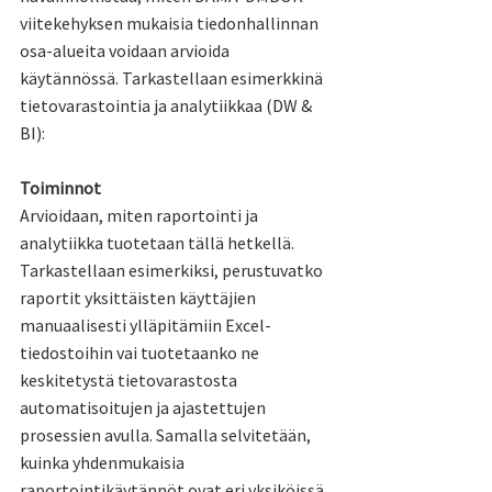
viitekehyksen mukaisia tiedonhallinnan 
osa-alueita voidaan arvioida 
käytännössä. Tarkastellaan esimerkkinä 
tietovarastointia ja analytiikkaa (DW & 
BI):
Toiminnot
Arvioidaan, miten raportointi ja 
analytiikka tuotetaan tällä hetkellä. 
Tarkastellaan esimerkiksi, perustuvatko 
raportit yksittäisten käyttäjien 
manuaalisesti ylläpitämiin Excel-
tiedostoihin vai tuotetaanko ne 
keskitetystä tietovarastosta 
automatisoitujen ja ajastettujen 
prosessien avulla. Samalla selvitetään, 
kuinka yhdenmukaisia 
raportointikäytännöt ovat eri yksiköissä 