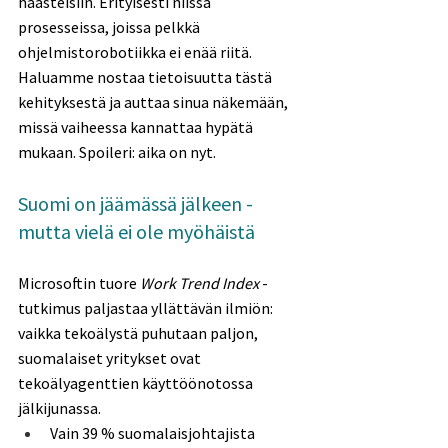
haasteisiin. Erityisesti niissä 
prosesseissa, joissa pelkkä 
ohjelmistorobotiikka ei enää riitä. 
Haluamme nostaa tietoisuutta tästä 
kehityksestä ja auttaa sinua näkemään, 
missä vaiheessa kannattaa hypätä 
mukaan. Spoileri: aika on nyt. 
Suomi on jäämässä jälkeen - 
mutta vielä ei ole myöhäistä 
Microsoftin tuore 
Work Trend Index
 -
tutkimus paljastaa yllättävän ilmiön: 
vaikka tekoälystä puhutaan paljon, 
suomalaiset yritykset ovat 
tekoälyagenttien käyttöönotossa 
jälkijunassa. 
Vain 39 % suomalaisjohtajista 