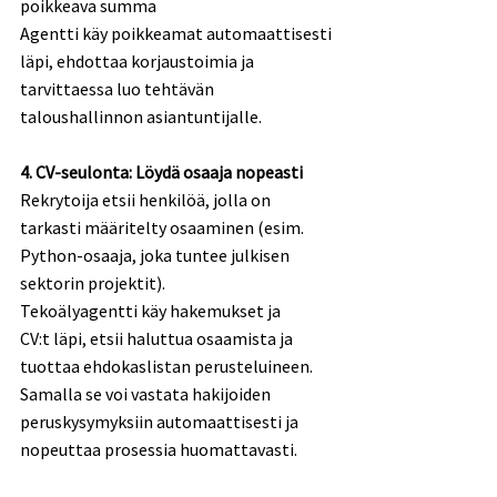
poikkeava summa 
Agentti käy poikkeamat automaattisesti 
läpi, ehdottaa korjaustoimia ja 
tarvittaessa luo tehtävän 
taloushallinnon asiantuntijalle. 
4. CV-seulonta: Löydä osaaja nopeasti
Rekrytoija etsii henkilöä, jolla on 
tarkasti määritelty osaaminen (esim. 
Python-osaaja, joka tuntee julkisen 
sektorin projektit). 
Tekoälyagentti käy hakemukset ja 
CV:t läpi, etsii haluttua osaamista ja 
tuottaa ehdokaslistan perusteluineen. 
Samalla se voi vastata hakijoiden 
peruskysymyksiin automaattisesti ja 
nopeuttaa prosessia huomattavasti. 