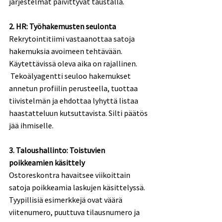
järjestelmät päivittyvät taustalla. 
2. HR: Työhakemusten seulonta
Rekrytointitiimi vastaanottaa satoja 
hakemuksia avoimeen tehtävään. 
Käytettävissä oleva aika on rajallinen. 
 Tekoälyagentti seuloo hakemukset 
annetun profiilin perusteella, tuottaa 
tiivistelmän ja ehdottaa lyhyttä listaa 
haastatteluun kutsuttavista. Silti päätös 
jää ihmiselle. 
3. Taloushallinto: Toistuvien 
poikkeamien käsittely
Ostoreskontra havaitsee viikoittain 
satoja poikkeamia laskujen käsittelyssä. 
Tyypillisiä esimerkkejä ovat väärä 
viitenumero, puuttuva tilausnumero ja 