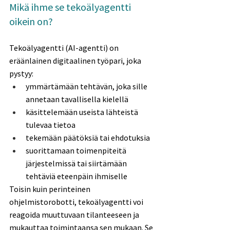
Mikä ihme se tekoälyagentti 
oikein on? 
Tekoälyagentti (AI-agentti) on 
eräänlainen digitaalinen työpari, joka 
pystyy: 
ymmärtämään tehtävän, joka sille 
annetaan tavallisella kielellä 
käsittelemään useista lähteistä 
tulevaa tietoa 
tekemään päätöksiä tai ehdotuksia 
suorittamaan toimenpiteitä 
järjestelmissä tai siirtämään 
tehtäviä eteenpäin ihmiselle 
Toisin kuin perinteinen 
ohjelmistorobotti, tekoälyagentti voi 
reagoida muuttuvaan tilanteeseen ja 
mukauttaa toimintaansa sen mukaan. Se 