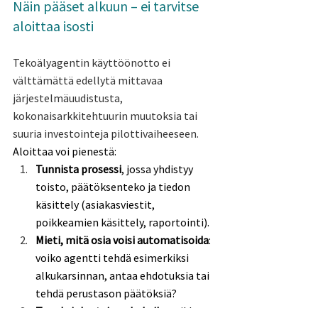
Näin pääset alkuun – ei tarvitse 
aloittaa isosti 
Tekoälyagentin käyttöönotto ei 
välttämättä edellytä mittavaa 
järjestelmäuudistusta, 
kokonaisarkkitehtuurin muutoksia tai 
suuria investointeja pilottivaiheeseen. 
Aloittaa voi pienestä: 
Tunnista prosessi
, jossa yhdistyy 
toisto, päätöksenteko ja tiedon 
käsittely (asiakasviestit, 
poikkeamien käsittely, raportointi). 
Mieti, mitä osia voisi automatisoida
: 
voiko agentti tehdä esimerkiksi 
alkukarsinnan, antaa ehdotuksia tai 
tehdä perustason päätöksiä? 
Tee yksinkertainen kokeilu
: vaikka 