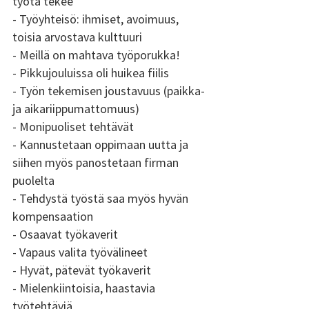
työtä tekee 
- Työyhteisö: ihmiset, avoimuus, 
toisia arvostava kulttuuri 
- Meillä on mahtava työporukka! 
- Pikkujouluissa oli huikea fiilis 
- Työn tekemisen joustavuus (paikka- 
ja aikariippumattomuus) 
- Monipuoliset tehtävät 
- Kannustetaan oppimaan uutta ja 
siihen myös panostetaan firman 
puolelta 
- Tehdystä työstä saa myös hyvän 
kompensaation 
- Osaavat työkaverit 
- Vapaus valita työvälineet 
- Hyvät, pätevät työkaverit 
- Mielenkiintoisia, haastavia 
työtehtäviä 