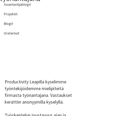
Asiantuntijablogit
Projektit
Blogit
Uratarinat
Productivity Leapilla kyselimme 
työntekijöidemme mielipiteitä 
firmasta työnantajana. Vastaukset 
kerättiin anonyymilla kyselyllä.
Työskentelyn joustavuus ajan ja 