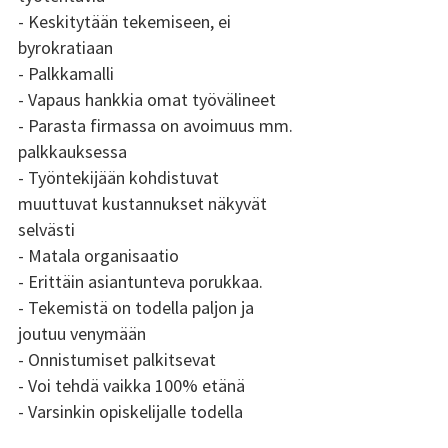
- Keskitytään tekemiseen, ei 
byrokratiaan 
- Palkkamalli 
- Vapaus hankkia omat työvälineet 
- Parasta firmassa on avoimuus mm. 
palkkauksessa 
- Työntekijään kohdistuvat 
muuttuvat kustannukset näkyvät 
selvästi 
- Matala organisaatio 
- Erittäin asiantunteva porukkaa. 
- Tekemistä on todella paljon ja 
joutuu venymään 
- Onnistumiset palkitsevat 
- Voi tehdä vaikka 100% etänä 
- Varsinkin opiskelijalle todella 
joustava työaika ja kuormitus 