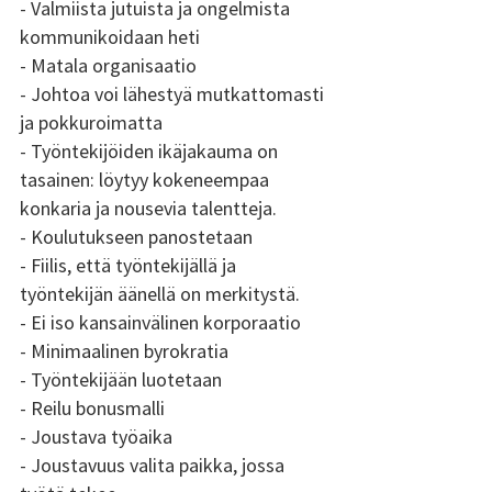
- Valmiista jutuista ja ongelmista 
kommunikoidaan heti 
- Matala organisaatio 
- Johtoa voi lähestyä mutkattomasti 
ja pokkuroimatta 
- Työntekijöiden ikäjakauma on 
tasainen: löytyy kokeneempaa 
konkaria ja nousevia talentteja. 
- Koulutukseen panostetaan 
- Fiilis, että työntekijällä ja 
työntekijän äänellä on merkitystä. 
- Ei iso kansainvälinen korporaatio 
- Minimaalinen byrokratia 
- Työntekijään luotetaan 
- Reilu bonusmalli 
- Joustava työaika 
- Joustavuus valita paikka, jossa 