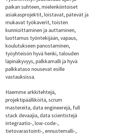
paikan suhteen, mielenkiintoiset 
asiakasprojektit, loistavat, pätevät ja 
mukavat työkaverit, toisten 
kunnioittaminen ja auttaminen, 
luottamus työntekijään, vapaus, 
koulutukseen panostaminen, 
työyhteisön hyvä henki, talouden 
läpinäkyvyys, palkkamalli ja hyvä 
palkkataso nousevat esille 
vastauksissa.
Haemme arkkitehtejä, 
projektipäälliköitä, scrum 
mastereita, data engineerejä, full 
stack devaajia, data scientistejä 
integraatio-, low-code-, 
tietovarastointi-, ennustemalli-, 