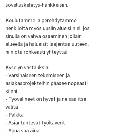
sovelluskehitys-hankkeisiin.
Koulutamme ja perehdytämme 
henkilöitä myös uusiin alueisiin eli jos 
sinulla on vahva osaaminen jollain 
alueella ja haluaisit laajentaa uuteen, 
niin ota rohkeasti yhteyttä!
Kyselyn vastauksia:
- Varsinaiseen tekemiseen ja 
asiakasprojekteihin pääsee nopeasti 
kiinni
- Työvälineet on hyvät ja ne saa itse 
valita
- Palkka
- Asiantuntevat työkaverit
- Apua saa aina 