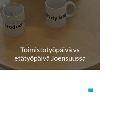
Projektit
Blogit
Uratarinat
Toimistotyöpäivä vs
etätyöpäivä Joensuussa
Ota yhteyttä
+358 40 8369962
contact@productivityleap.com
Tietosuojaseloste