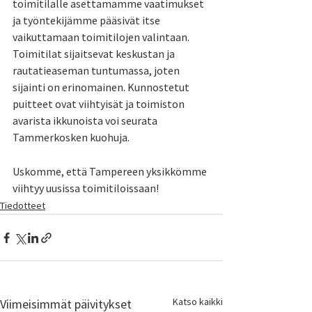
toimitilalle asettamamme vaatimukset 
ja työntekijämme pääsivät itse 
vaikuttamaan toimitilojen valintaan. 
Toimitilat sijaitsevat keskustan ja 
rautatieaseman tuntumassa, joten 
sijainti on erinomainen. Kunnostetut 
puitteet ovat viihtyisät ja toimiston 
avarista ikkunoista voi seurata 
Tammerkosken kuohuja.
Uskomme, että Tampereen yksikkömme 
viihtyy uusissa toimitiloissaan!
Tiedotteet
Katso kaikki
Viimeisimmät päivitykset