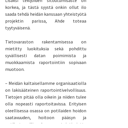
Lisäksi tekijöiden sitoutumisaste on 
korkea, ja tästä syystä onkin ollut ilo 
saada tehdä heidän kanssaan yhteistyötä 
projektin parissa, Ahde toteaa 
tyytyväisenä.
Tietovaraston rakentamisessa on 
mietitty luokituksia sekä pohdittu 
syvällisesti datan poimimista ja 
muokkaamista raportointiin sopivaan 
muotoon. 
– Meidän kaltaisellamme organisaatiolla 
on lakisääteinen raportointivelvollisuus. 
Tietojen pitää olla oikein ja niiden tulee 
olla nopeasti raportoitavissa. Erityisen 
oleellisessa osassa on potilaiden hoidon 
saatavuuden, hoitoon pääsyn ja 
potilasturvallisuuden raportointi, jotta 