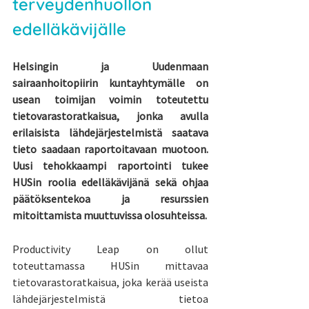
terveydenhuollon 
edelläkävijälle
Helsingin ja Uudenmaan 
sairaanhoitopiirin kuntayhtymälle on 
usean toimijan voimin toteutettu 
tietovarastoratkaisua, jonka avulla 
erilaisista lähdejärjestelmistä saatava 
tieto saadaan raportoitavaan muotoon. 
Uusi tehokkaampi raportointi tukee 
HUSin roolia edelläkävijänä sekä ohjaa 
päätöksentekoa ja resurssien 
mitoittamista muuttuvissa olosuhteissa.
Productivity Leap on ollut 
toteuttamassa HUSin mittavaa 
tietovarastoratkaisua, joka kerää useista 
lähdejärjestelmistä tietoa 