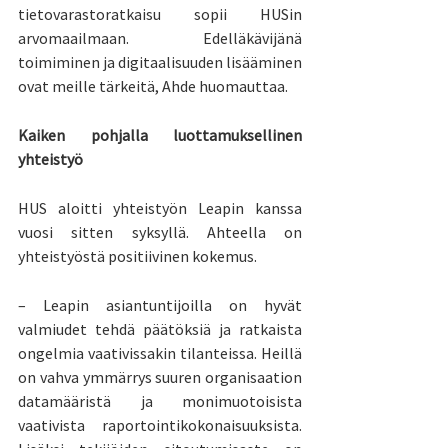
tietovarastoratkaisu sopii HUSin 
arvomaailmaan. Edelläkävijänä 
toimiminen ja digitaalisuuden lisääminen 
ovat meille tärkeitä, Ahde huomauttaa.
Kaiken pohjalla luottamuksellinen 
yhteistyö
HUS aloitti yhteistyön Leapin kanssa 
vuosi sitten syksyllä. Ahteella on 
yhteistyöstä positiivinen kokemus.
– Leapin asiantuntijoilla on hyvät 
valmiudet tehdä päätöksiä ja ratkaista 
ongelmia vaativissakin tilanteissa. Heillä 
on vahva ymmärrys suuren organisaation 
datamääristä ja monimuotoisista 
vaativista raportointikokonaisuuksista. 