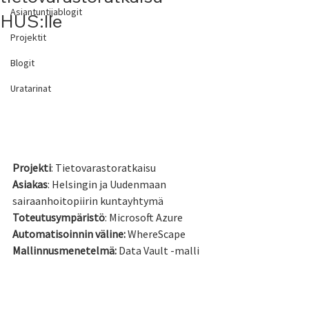
Asiantuntijablogit
HUS:lle
Projektit
Blogit
Uratarinat
Projekti
: Tietovarastoratkaisu
Asiakas
: Helsingin ja Uudenmaan 
sairaanhoitopiirin kuntayhtymä
Toteutusympäristö
: Microsoft Azure
Automatisoinnin väline:
 WhereScape
Mallinnusmenetelmä:
 Data Vault -malli