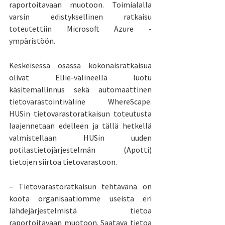
raportoitavaan muotoon. Toimialalla 
varsin edistyksellinen ratkaisu 
toteutettiin Microsoft Azure -
ympäristöön.
Keskeisessä osassa kokonaisratkaisua 
olivat Ellie-välineellä luotu 
käsitemallinnus sekä automaattinen 
tietovarastointiväline WhereScape. 
HUSin tietovarastoratkaisun toteutusta 
laajennetaan edelleen ja tällä hetkellä 
valmistellaan HUSin uuden 
potilastietojärjestelmän (Apotti) 
tietojen siirtoa tietovarastoon.
– Tietovarastoratkaisun tehtävänä on 
koota organisaatiomme useista eri 
lähdejärjestelmistä tietoa 
raportoitavaan muotoon. Saatava tietoa 