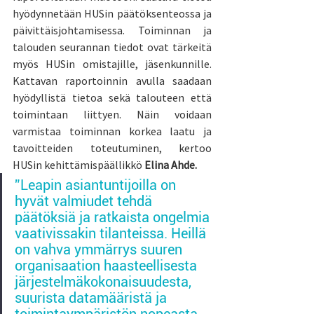
hyödynnetään HUSin päätöksenteossa ja 
päivittäisjohtamisessa. Toiminnan ja 
talouden seurannan tiedot ovat tärkeitä 
myös HUSin omistajille, jäsenkunnille. 
Kattavan raportoinnin avulla saadaan 
hyödyllistä tietoa sekä talouteen että 
toimintaan liittyen. Näin voidaan 
varmistaa toiminnan korkea laatu ja 
tavoitteiden toteutuminen, kertoo 
HUSin kehittämispäällikkö 
Elina Ahde.
”Leapin asiantuntijoilla on 
hyvät valmiudet tehdä 
päätöksiä ja ratkaista ongelmia 
vaativissakin tilanteissa. Heillä 
on vahva ymmärrys suuren 
organisaation haasteellisesta 
järjestelmäkokonaisuudesta, 
suurista datamääristä ja 
toimintaympäristön nopeasta 