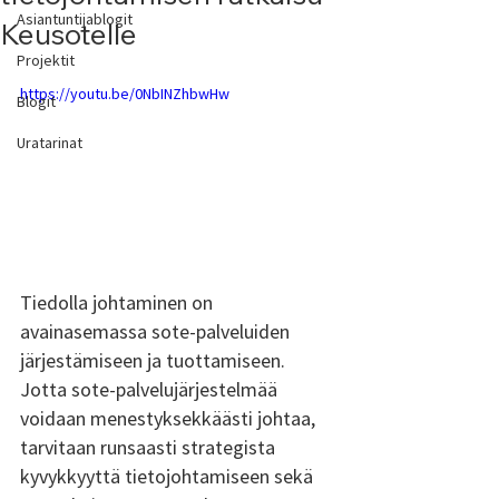
Asiantuntijablogit
Keusotelle
Projektit
https://youtu.be/0NbINZhbwHw
Blogit
Uratarinat
Tiedolla johtaminen on 
avainasemassa sote-palveluiden 
järjestämiseen ja tuottamiseen. 
Jotta sote-palvelujärjestelmää 
voidaan menestyksekkäästi johtaa, 
tarvitaan runsaasti strategista 
kyvykkyyttä tietojohtamiseen sekä 