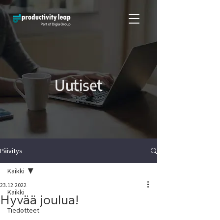
Uutiset
Päivitys
Kaikki
23.12.2022
Kaikki
Hyvää joulua!
Tiedotteet