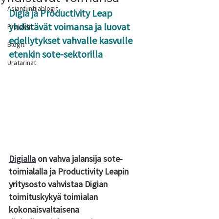
Asiantuntijablogit
Digia ja Productivity Leap 
yhdistävät voimansa ja luovat 
Projektit
edellytykset vahvalle kasvulle 
Blogit
etenkin sote-sektorilla 
Uratarinat
Digialla
 on vahva jalansija sote-
toimialalla ja Productivity Leapin 
yritysosto vahvistaa Digian 
toimituskykyä toimialan 
kokonaisvaltaisena 