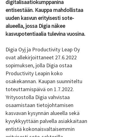
digitalisaatiokumppanina 
entisestään. Kauppa mahdollistaa 
uuden kasvun erityisesti sote-
alueella, jossa Digia näkee 
kasvupotentiaalia tulevina vuosina. 
Digia Oyj ja Productivity Leap Oy 
ovat allekirjoittaneet 27.6.2022 
sopimuksen, jolla Digia ostaa 
Productivity Leapin koko 
osakekannan. Kaupan suunniteltu 
toteuttamispäivä on 1.7.2022. 
Yritysostolla Digia vahvistaa 
osaamistaan tietojohtamisen 
kasvavan kysynnän alueella sekä 
kyvykkyyttään palvella asiakkaitaan 
entistä kokonaisvaltaisemmin 
erityisesti sote-sektorilla.