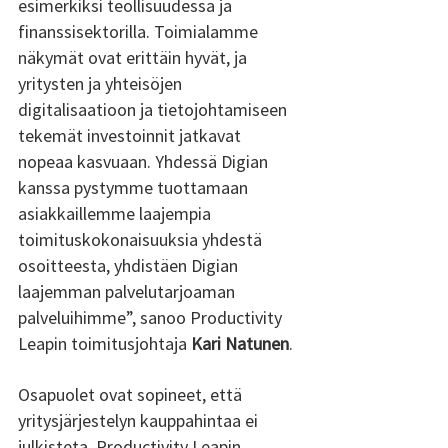
esimerkiksi teollisuudessa ja 
finanssisektorilla. Toimialamme 
näkymät ovat erittäin hyvät, ja 
yritysten ja yhteisöjen 
digitalisaatioon ja tietojohtamiseen 
tekemät investoinnit jatkavat 
nopeaa kasvuaan. Yhdessä Digian 
kanssa pystymme tuottamaan 
asiakkaillemme laajempia 
toimituskokonaisuuksia yhdestä 
osoitteesta, yhdistäen Digian 
laajemman palvelutarjoaman 
palveluihimme”, sanoo Productivity 
Leapin toimitusjohtaja 
Kari Natunen
. 
Osapuolet ovat sopineet, että 
yritysjärjestelyn kauppahintaa ei 
julkisteta. Productivity Leapin 