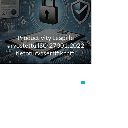
Projektit
Blogit
Uratarinat
Productivity Leapille
arvostettu ISO 27001:2022
tietoturvasertifikaatti
Ota yhteyttä
+358 40 8369962
contact@productivityleap.com
Tietosuojaseloste