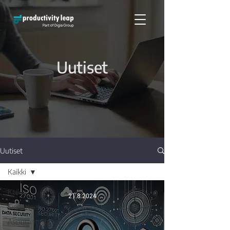
Uutiset
Uutiset
Kaikki
Kaikki
21.8.2024
Tiedotteet
Asiantuntijablogit