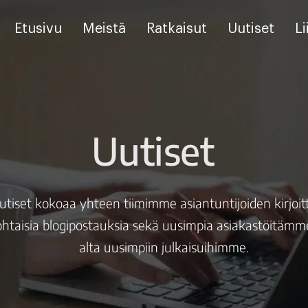
Etusivu
Meistä
Ratkaisut
Uutiset
Li
Uutiset
utiset kokoaa yhteen tiimimme asiantuntijoiden kirjoi
htaisia blogipostauksia sekä uusimpia asiakastöitämm
alta uusimpiin julkaisuihimme.