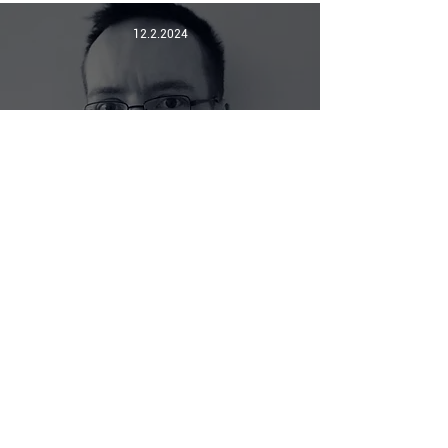
12.2.2024
Pentti Nakari
tietojohtamisen
asiantuntijaksi Productivity
Leapiin
Ota yhteyttä