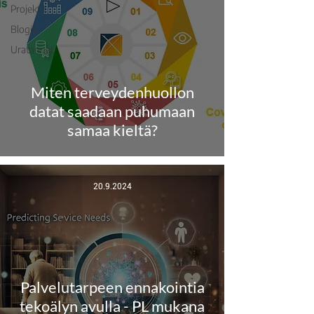
Projektit
Blogit
Uratarinat
Miten terveydenhuollon
datat saadaan puhumaan
samaa kieltä?
20.9.2024
Palvelutarpeen ennakointia
tekoälyn avulla - PL mukana